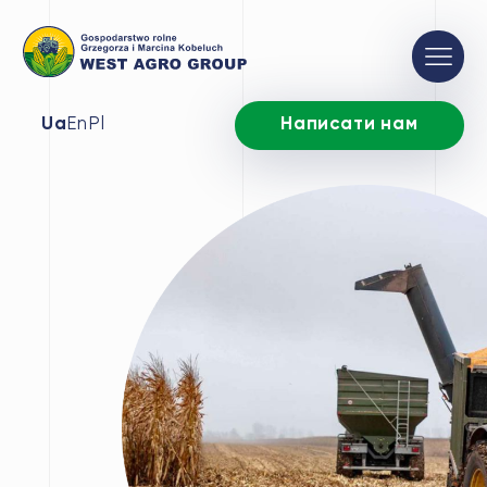
Ua
En
Pl
Написати нам