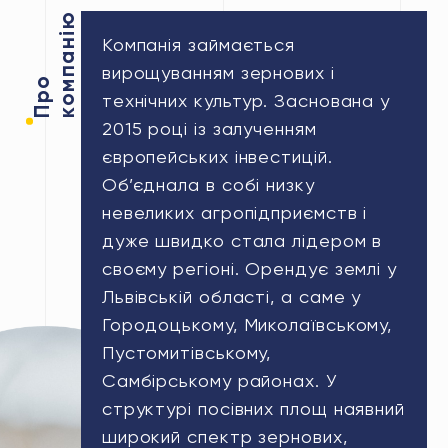
ю
Компанія займається
вирощуванням зернових і
П
р
о
к
о
м
п
а
н
і
технічних культур. Заснована у
2015 році із залученням
європейських інвестицій.
Об’єднала в собі низку
невеликих агропідприємств і
дуже швидко стала лідером в
своєму регіоні. Орендує землі у
Львівській області, а саме у
Городоцькому, Миколаївському,
Пустомитівському,
Самбірському районах. У
структурі посівних площ наявний
широкий спектр зернових,