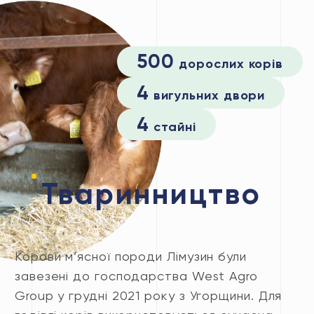
500
дорослих корів
4
вигульних двори
4
стайні
Тваринництво
Корови м’ясної породи Лімузин були
завезені до господарства West Agro
Group у грудні 2021 року з Угорщини. Для